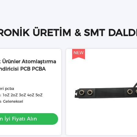
RONIK ÜRETIM & SMT DAL
k Ürünler Atomlaştırma
diricisi PCB PCBA
eri pcba
ğı: 1oZ 2oZ 3oZ 4oZ 5oZ
ü: Geleneksel
n İyi Fiyatı Alın