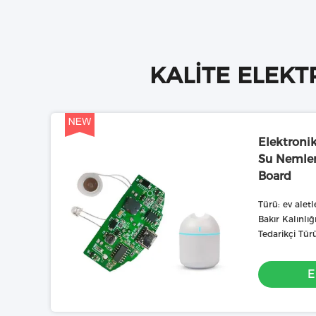
KALITE ELEKT
Elektroni
Su Nemlen
Board
Türü: ev aletl
Bakır Kalınlı
Tedarikçi Tür
E