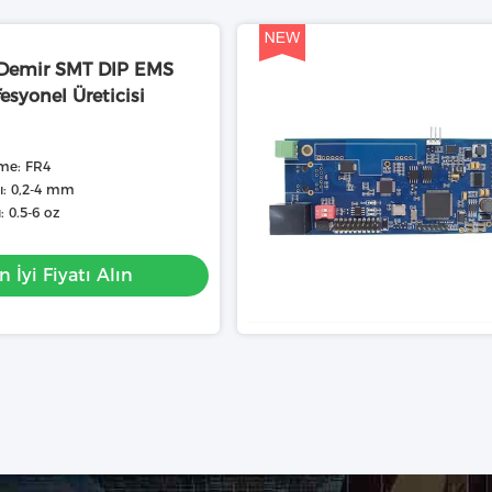
i Demir SMT DIP EMS
esyonel Üreticisi
me: FR4
ğı: 0,2-4 mm
: 0.5-6 oz
n İyi Fiyatı Alın