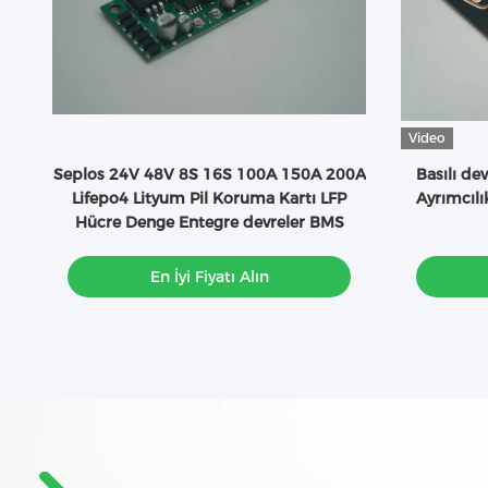
Video
A
Seplos 24V 48V 8S 16S 100A 150A 200A
Basılı dev
Lifepo4 Lityum Pil Koruma Kartı LFP
Ayrımcılı
Hücre Denge Entegre devreler BMS
En İyi Fiyatı Alın