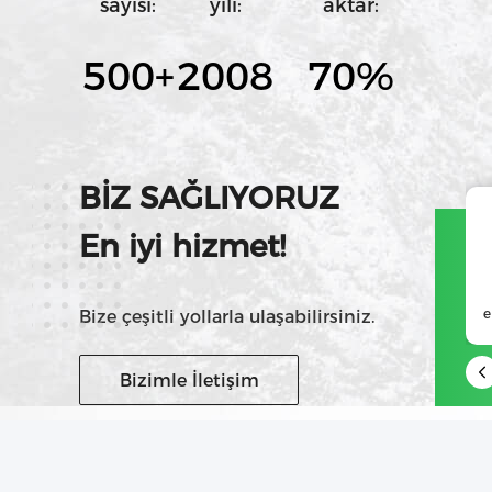
sayısı:
yılı:
aktar:
500
+
2008
70%
BİZ SAĞLIYORUZ
En iyi hizmet!
Skype
+86 18124753621
e
Bize çeşitli yollarla ulaşabilirsiniz.
Bizimle İletişim