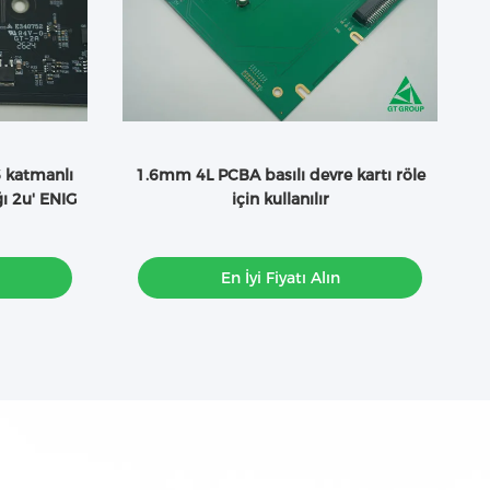
V
 6 katmanlı
1.6mm 4L PCBA basılı devre kartı röle
Tı
ı 2u' ENIG
için kullanılır
En İyi Fiyatı Alın