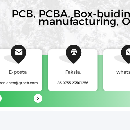
PCB, PCBA, Box-buiding
manufacturing, 
E-posta
Faksla.
what
ren.chen@gtpcb.com
86-0755-23501256