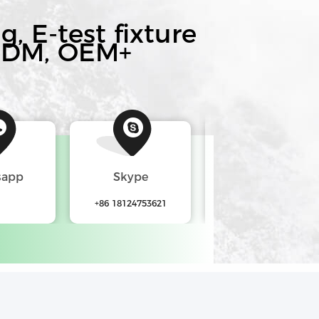
, E-test fixture
ODM, OEM
+
sapp
Skype
E-posta
+86 18124753621
eren.chen@gtpcb.com