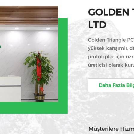
GOLDEN 
LTD
Golden Triangle PC
yüksek karışımlı, d
prototipler için u
üreticisi olarak ku
telekomünikasyonda
bilgisayar uygulama
Daha Fazla Bil
tüketici elektroniğ
şirket şubemiz tar
sunabiliriz.Hubei E
elektroniklerin tüm 
Müşterilere Hiz