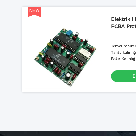
Elektrikl
PCBA Prof
Temel malze
Tahta kalınlı
Bakır Kalınlığı
E