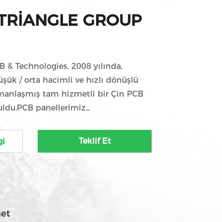
TRIANGLE GROUP
B & Technologies, 2008 yılında,
üşük / orta hacimli ve hızlı dönüşlü
zmanlaşmış tam hizmetli bir Çin PCB
ruldu.PCB panellerimiz
 yaygın olarak kullanılıyor.,
sı, endüstriyel kontrol, yüksek kaliteli
Teklif Et
gi
i, tıbbi tedavi vb.Ayrıca Wuhan'daki
afından sağlanan EMS hizmetlerini de
yaleti. GT Grubu'nun versiyonu,
...
met