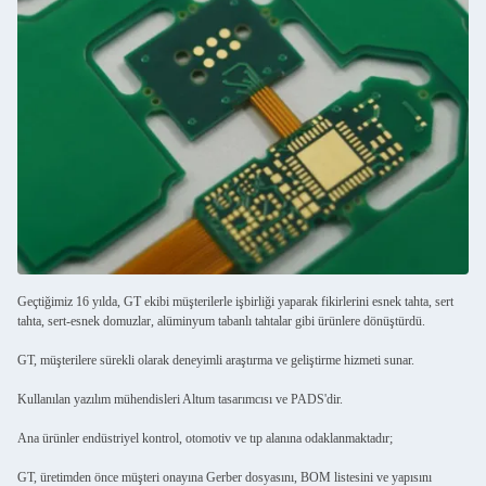
Geçtiğimiz 16 yılda, GT ekibi müşterilerle işbirliği yaparak fikirlerini esnek tahta, sert
tahta, sert-esnek domuzlar, alüminyum tabanlı tahtalar gibi ürünlere dönüştürdü.
GT, müşterilere sürekli olarak deneyimli araştırma ve geliştirme hizmeti sunar.
Kullanılan yazılım mühendisleri Altum tasarımcısı ve PADS'dir.
Ana ürünler endüstriyel kontrol, otomotiv ve tıp alanına odaklanmaktadır;
GT, üretimden önce müşteri onayına Gerber dosyasını, BOM listesini ve yapısını