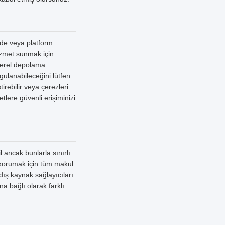
izde veya platform
hizmet sunmak için
 yerel depolama
ygulanabileceğini lütfen
irebilir veya çerezleri
tlere güvenli erişiminizi
l ancak bunlarla sınırlı
 korumak için tüm makul
dış kaynak sağlayıcıları
na bağlı olarak farklı