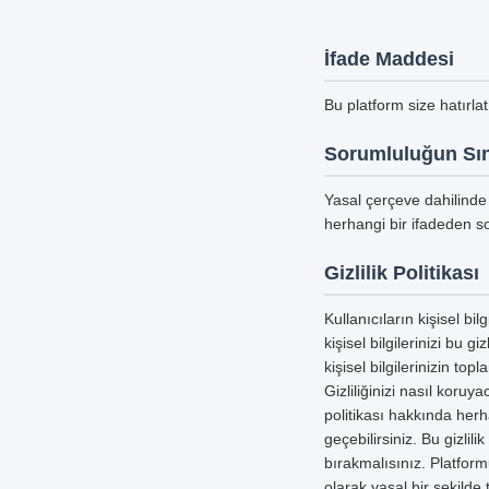
İfade Maddesi
Bu platform size hatırla
Sorumluluğun Sın
Yasal çerçeve dahilinde 
herhangi bir ifadeden so
Gizlilik Politikası
Kullanıcıların kişisel b
kişisel bilgilerinizi bu g
kişisel bilgilerinizin to
Gizliliğinizi nasıl koru
politikası hakkında herha
geçebilirsiniz. Bu gizlil
bırakmalısınız. Platform
olarak yasal bir şekild