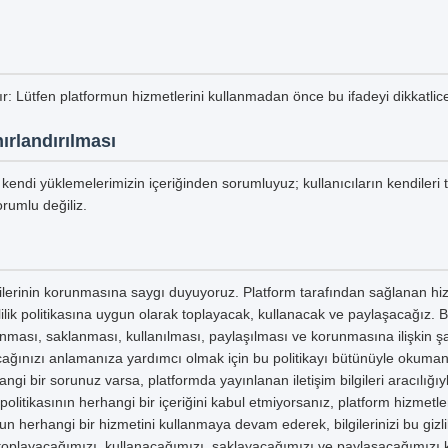
tır: Lütfen platformun hizmetlerini kullanmadan önce bu ifadeyi dikkatli
ırlandırılması
kendi yüklemelerimizin içeriğinden sorumluyuz; kullanıcıların kendileri 
rumlu değiliz.
ilgilerinin korunmasına saygı duyuyoruz. Platform tarafından sağlanan hiz
izlilik politikasına uygun olarak toplayacak, kullanacak ve paylaşacağız. Bu 
planması, saklanması, kullanılması, paylaşılması ve korunmasına ilişkin şar
yacağınızı anlamanıza yardımcı olmak için bu politikayı bütünüyle okumanızı
ngi bir sorunuz varsa, platformda yayınlanan iletişim bilgileri aracılığıyl
ik politikasının herhangi bir içeriğini kabul etmiyorsanız, platform hizmetl
un herhangi bir hizmetini kullanmaya devam ederek, bilgilerinizi bu gizli
e toplayacağımızı, kullanacağımızı, saklayacağımızı ve paylaşacağımızı 