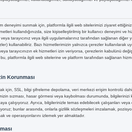
m deneyimi sunmak için, platformla ilgili web sitelerimizi ziyaret ettiğin
etleri kullandığınızda, size kişiselleştirilmiş bir kullanıcı deneyimi ve 
ri veya tarayıcınız veya ilgili uygulamalarınız tarafından sağlanan diğer
ler) kullanabiliriz. Bazı hizmetlerimizin yalnızca çerezler kullanılarak u
eya tarayıcınızın ek hizmetleri izin veriyorsa, çerezlerin kabulünü değişt
 bu, platformla ilgili web sitelerine ve platform tarafından sağlanan hizme
nizin Korunması
mak için, SSL, bilgi şifreleme depolama, veri merkezi erişim kontrolü dahi
inizin sızması, hasar görmesi veya kaybolması durumunda, bilgilerinizi
aya çalışıyoruz. Ayrıca, bilgilerinizle temas edebilecek çalışanları veya 
tiyoruz; bunlar arasında, onlarla gizlilik sözleşmeleri imzalamak, pozisyo
mak ve operasyonlarını izlemek yer almaktadır.
nması