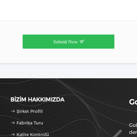
Submit Now
BIZIM HAKKIMIZDA
Go
Şirket Profili
Fabrika Turu
Gol
den
Kalite Kontrolü