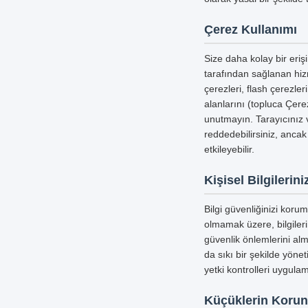
Çerez Kullanımı
Size daha kolay bir erişi
tarafından sağlanan hizm
çerezleri, flash çerezle
alanlarını (topluca Çerez
unutmayın. Tarayıcınız v
reddedebilirsiniz, ancak
etkileyebilir.
Kişisel Bilgileri
Bilgi güvenliğinizi koru
olmamak üzere, bilgiler
güvenlik önlemlerini alm
da sıkı bir şekilde yöne
yetki kontrolleri uygula
Küçüklerin Koru