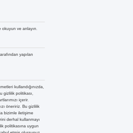
ce okuyun ve anlayın.
tarafından yapılan
metleri kullandığınızda,
gizlilik politikası,
tlarımızı içerir.
 öneririz. Bu gizlilik
a bizimle iletişime
erini derhal kullanmayı
lik politikasına uygun
kabul etmiş olursunuz.