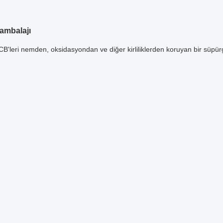
ambalajı
CB'leri nemden, oksidasyondan ve diğer kirliliklerden koruyan bir süpürg