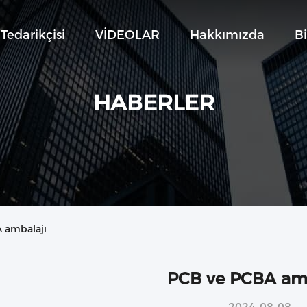
Tedarikçisi
VİDEOLAR
Hakkımızda
Bi
HABERLER
A ambalajı
PCB ve PCBA amb