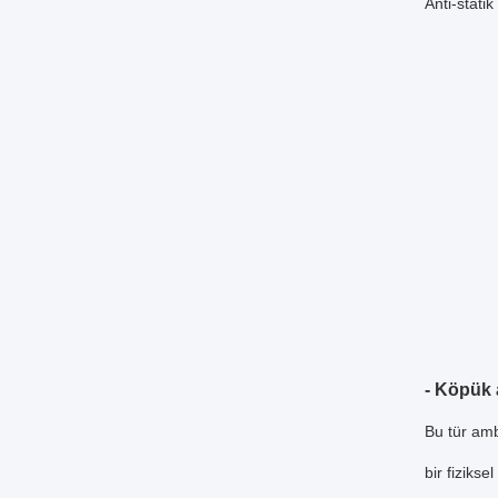
Anti-stati
- Köpük 
Bu tür amb
bir fizikse