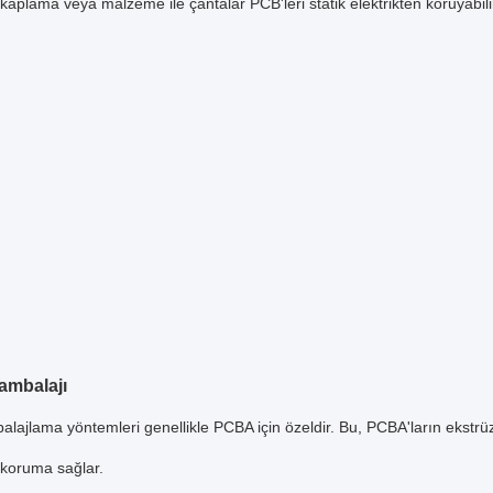
k kaplama veya malzeme ile çantalar PCB'leri statik elektrikten koruyabili
ambalajı
alajlama yöntemleri genellikle PCBA için özeldir. Bu, PCBA'ların ekstrüz
l koruma sağlar.