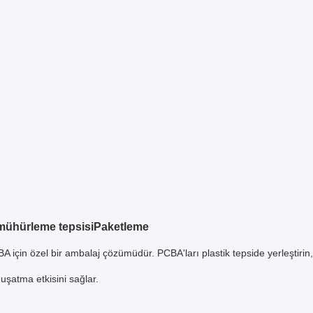
 mühürleme tepsisi
Paketleme
A için özel bir ambalaj çözümüdür. PCBA'ları plastik tepside yerleştirin
şatma etkisini sağlar.