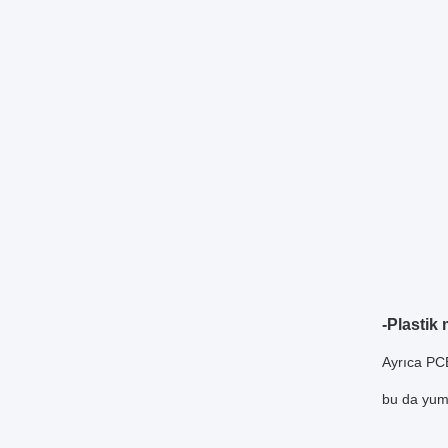
-
Plastik
Ayrıca PCB
bu da yumu