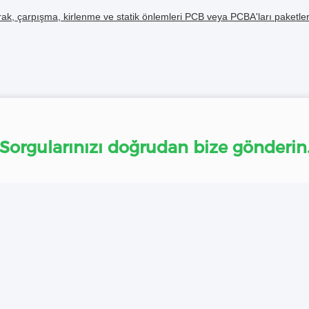
ak, çarpışma, kirlenme ve statik önlemleri PCB veya PCBA'ları paketler