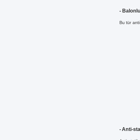
- Balonl
Bu tür ant
- Anti-st