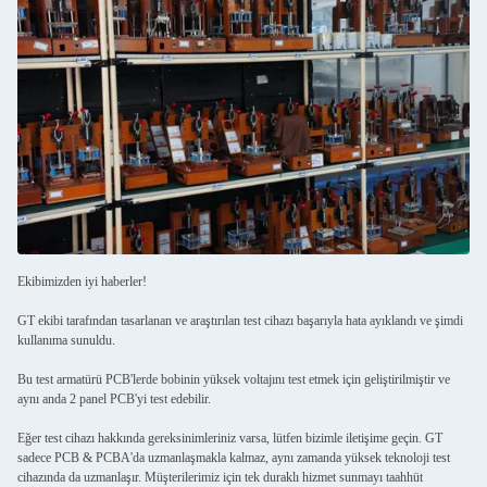
Ekibimizden iyi haberler!
GT ekibi tarafından tasarlanan ve araştırılan test cihazı başarıyla hata ayıklandı ve şimdi
kullanıma sunuldu.
Bu test armatürü PCB'lerde bobinin yüksek voltajını test etmek için geliştirilmiştir ve
aynı anda 2 panel PCB'yi test edebilir.
Eğer test cihazı hakkında gereksinimleriniz varsa, lütfen bizimle iletişime geçin. GT
sadece PCB & PCBA'da uzmanlaşmakla kalmaz, aynı zamanda yüksek teknoloji test
cihazında da uzmanlaşır. Müşterilerimiz için tek duraklı hizmet sunmayı taahhüt