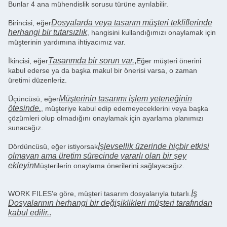
Bunlar 4 ana mühendislik sorusu türüne ayrılabilir.
Dosyalarda veya tasarım müşteri tekliflerinde
Birincisi, eğer
herhangi bir tutarsızlık
, hangisini kullandığımızı onaylamak için
müşterinin yardımına ihtiyacımız var.
Tasarımda bir sorun var.
,
İkincisi, eğer
Eğer müşteri önerini
kabul ederse ya da başka makul bir önerisi varsa, o zaman
üretimi düzenleriz.
Müşterinin tasarımı işlem yeteneğinin
Üçüncüsü, eğer
ötesinde.
, müşteriye kabul edip edemeyeceklerini veya başka
çözümleri olup olmadığını onaylamak için ayarlama planımızı
sunacağız.
İşlevsellik üzerinde hiçbir etkisi
Dördüncüsü, eğer istiyorsak
olmayan ama üretim sürecinde yararlı olan bir şey
ekleyin
Müşterilerin onaylama önerilerini sağlayacağız.
İş
WORK FILES'e göre, müşteri tasarım dosyalarıyla tutarlı.
Dosyalarının herhangi bir değişiklikleri müşteri tarafından
kabul edilir.
.