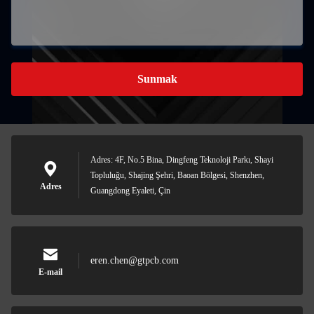
Sunmak
Adres: 4F, No.5 Bina, Dingfeng Teknoloji Parkı, Shayi
Topluluğu, Shajing Şehri, Baoan Bölgesi, Shenzhen,
Adres
Guangdong Eyaleti, Çin
eren.chen@gtpcb.com
E-mail