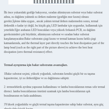
İlk önce yukarıdaki grafiğe bakıyoruz, sıradan alüminyum substrat veya bakır substrat
adına, ısı dağılımı yalıtımlı ısı iletken malzeme (grafiğin mor kısmı) olması
gerekir,İşleme daha uygun., ancak yalıtım termal iletken malzemeden sonra, termal
iletkenlik o kadar iyi değil, bu küçük güç LED lambalar için uygundur, kullanmak için
yeterlidir.Eğer arabanın LED boncukları veya yüksek frekanslı PCB, ısı dağılım
gereksinimleri çok büyüktür, alüminyum substrat ve sıradan bakır substrat
karşılamayacaktır.Bakır substratın çizgi kısmı ve termal katman kısmı farklı çizgi
katmanlarında, and the thermal layer part directly touches the heat dissipation part of the
lamp bead (such as the right part of the picture above) to achieve the best heat
dissipation (zero thermal resistance) effect.
Termal ayrıştırma için bakır substratın avantajları.
1Bakır substrat seçimi, yüksek yoğunluk, substratın kendisi güçlü bir ısı taşıma
kapasitesine, iyi ısı iletkenliğine ve ısı dağılımına sahiptir.
2. termoelektrik ayrılma yapısının kullanılması ve lamba boncuklarının temas sıfır termal
direnci. lamba boncuklarının ömrünü uzatmak için lamba boncuklarının ışık
bozulmasının en fazla azaltılması.
3Yüksek yoğunluklu ve güçlü termal taşıma kapasitesine sahip bakır substrat, aynı güç
altında daha küçük hacim.