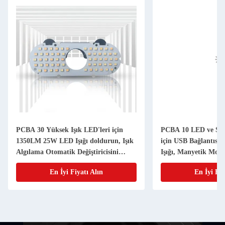
PCBA 30 Yüksek Işık LED'leri için
PCBA 10 LED ve Ses 
1350LM 25W LED Işığı doldurun, Işık
için USB Bağlantısı 
Algılama Otomatik Değiştiricisini
Işığı, Manyetik Mont
Destekleyin
En İyi Fiyatı Alın
En İyi Fiy