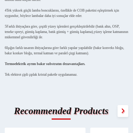
4Tek yüksek güçlü lamba boncuklarını, özellikle de COB paketini eşleştirmek için
uygundur, böylece lambalar daha iyi sonuçlar elde eder.
5Farklı ihtiyaçlara göre, çeşitli yüzey işlemleri gerçekleştirilebilir (batık altın, OSP,
teneke spreyi, gümüş kaplama, batık gümüş + gümüş kaplama),yüzey işleme katmanının
mükemmel güvenilirliği ile.
6Işığın farklı tasarım ihtiyaçlarına göre farklı yapılar yapılabilir (bakır konveks bloğu,
bakır konkav bloğu, termal katman ve paralel çizgi katmanı).
Termoelektrik ayrım bakır substratın dezavantajları.
Tek elektrot çipli çıplak kristal paketle uygulanamaz.
Recommended Products