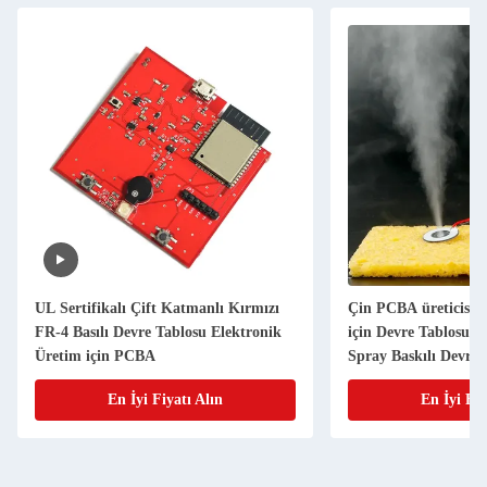
UL Sertifikalı Çift Katmanlı Kırmızı
Çin PCBA üreticisi 
FR-4 Basılı Devre Tablosu Elektronik
için Devre Tablosu 
Üretim için PCBA
Spray Baskılı Devre 
En İyi Fiyatı Alın
En İyi Fiy