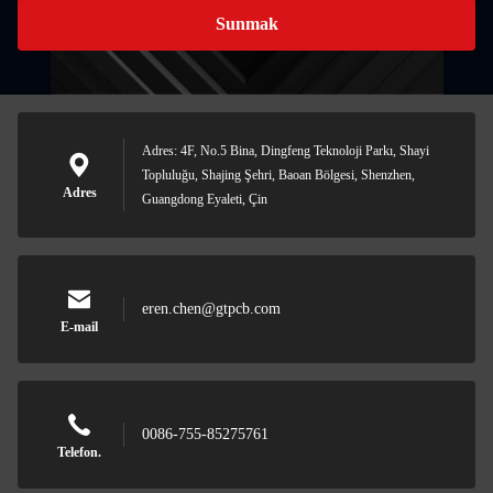
Sunmak
Adres: 4F, No.5 Bina, Dingfeng Teknoloji Parkı, Shayi
Topluluğu, Shajing Şehri, Baoan Bölgesi, Shenzhen,
Adres
Guangdong Eyaleti, Çin
eren.chen@gtpcb.com
E-mail
0086-755-85275761
Telefon.