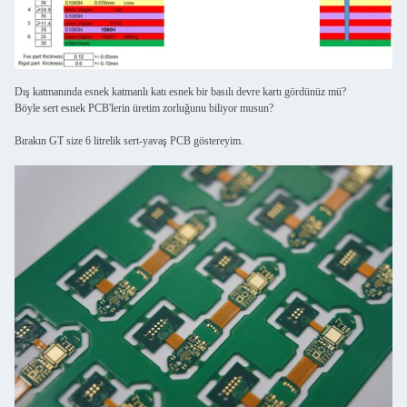
Dış katmanında esnek katmanlı katı esnek bir basılı devre kartı gördünüz mü?
Böyle sert esnek PCB'lerin üretim zorluğunu biliyor musun?
Bırakın GT size 6 litrelik sert-yavaş PCB göstereyim.