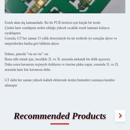
Esnek alanı dış katmandadır. Bu bir PCB üreticisi için küçük bir testtir.
Çünkü lazer sondajının neden olduğu yüksek sıcaklık esnek katmanı kolayca
siyahlaştırır.
Gururla, GT her zaman 15 yıllık deneyimiyle bu tür testlerde iyi sonuçlar alıyor ve
müşterilerden harika geri bildirim alıyor.
Dahası, panoda "via on via" var.
Bunu elde etmek için, öncelikle 2L ve 3L arasında mekanik bir delik açıyoruz.
Daha sonra kavanozu reçineyle doldurun ve üzerine plaka yapın, sonunda 1L ve 2L
arasında lazer kör kavanozu delin.
GT ekibi her zaman yüksek kaliteli elektronik üretim hizmetleri sunmaya kendini
adamıştır.
Recommended Products