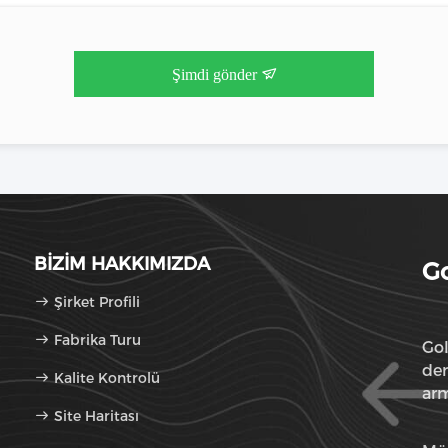
Şimdi gönder
BIZIM HAKKIMIZDA
Go
Şirket Profili
Fabrika Turu
Gol
den
Kalite Kontrolü
arm
Site Haritası
sun