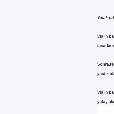
Yatak od
Via in p
tasarlanm
Sonra.
re
yastık ol
Via in pa
yatay ala