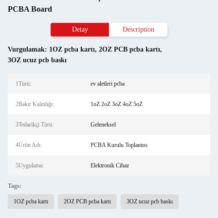
PCBA Board
Detay
Description
Vurgulamak:
1OZ pcba kartı
,
2OZ PCB pcba kartı
,
3OZ ucuz pcb baskı
1Türü:
ev aletleri pcba
2Bakır Kalınlığı:
1oZ 2oZ 3oZ 4oZ 5oZ
3Tedarikçi Türü:
Geleneksel
4Ürün Adı:
PCBA Kurulu Toplantısı
5Uygulama:
Elektronik Cihaz
Tags:
1OZ pcba kartı
2OZ PCB pcba kartı
3OZ ucuz pcb baskı