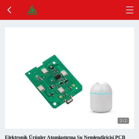
2
/
2
Elektronik Ürünler Atomlaştırma Su Nemlendiricisi PCB