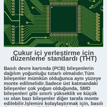
Çukur içi yerleştirme için
düzenleme standardı (THT)
Basılı devre kartında (PCB) bileşenlerin
dağılım yoğunluğu tutarlı olmalıdır.Tüm
bileşenler mümkün olduğunca aynı yüzeye
monte edilmelidir.Sadece üst katmandaki
bileşenler çok yoğun olduğunda, SMD
bileşenleri gibi sınırlı yükseklik ve küçük
ısı olan bazı bileşenler diğer tarafa monte
edilebilir.İşlemini kolaylaştırmak için, basılı