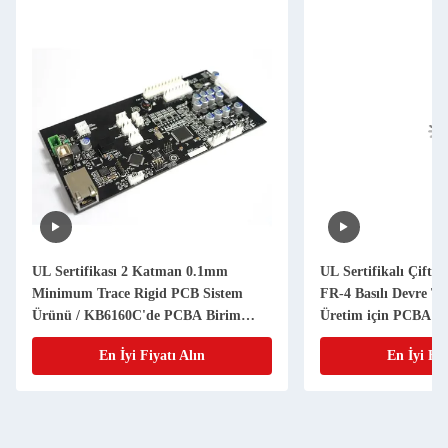
UL Sertifikası 2 Katman 0.1mm
UL Sertifikalı Çift 
Minimum Trace Rigid PCB Sistem
FR-4 Basılı Devre Ta
Ürünü / KB6160C'de PCBA Birim
Üretim için PCBA
Ürünü
En İyi Fiyatı Alın
En İyi Fiy