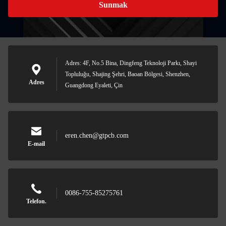
Sunmak
Adres: 4F, No.5 Bina, Dingfeng Teknoloji Parkı, Shayi
Topluluğu, Shajing Şehri, Baoan Bölgesi, Shenzhen,
Adres
Guangdong Eyaleti, Çin
eren.chen@gtpcb.com
E-mail
0086-755-85275761
Telefon.