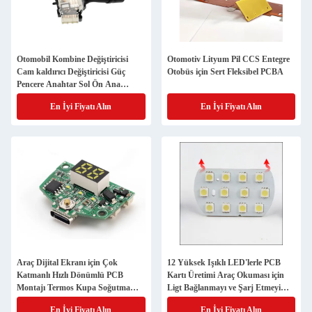
Otomobil Kombine Değiştiricisi
Otomotiv Lityum Pil CCS Entegre
Cam kaldırıcı Değiştiricisi Güç
Otobüs için Sert Fleksibel PCBA
Pencere Anahtar Sol Ön Ana
Sürücü Düğmesi Montajı
En İyi Fiyatı Alın
En İyi Fiyatı Alın
Araç Dijital Ekranı için Çok
12 Yüksek Işıklı LED'lerle PCB
Katmanlı Hızlı Dönümlü PCB
Kartı Üretimi Araç Okuması için
Montajı Termos Kupa Soğutma
Ligt Bağlanmayı ve Şarj Etmeyi
Kupa Araç Buzdolabı Kontrol
Destekler
En İyi Fiyatı Alın
En İyi Fiyatı Alın