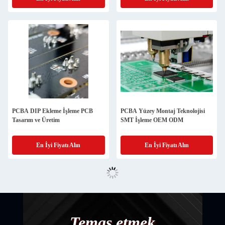
Panosu
PCBA DIP Ekleme İşleme PCB
PCBA Yüzey Montaj Teknolojisi
Tasarım ve Üretim
SMT İşleme OEM ODM
En İyi Fiyatı Alın
En İyi Fiyatı Alın
Temas etmek