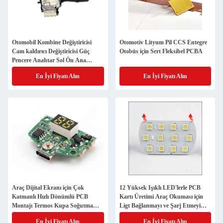
Otomobil Kombine Değiştiricisi
Otomotiv Lityum Pil CCS Entegre
Cam kaldırıcı Değiştiricisi Güç
Otobüs için Sert Fleksibel PCBA
Pencere Anahtar Sol Ön Ana
Sürücü Düğmesi Montajı
En İyi Fiyatı Alın
En İyi Fiyatı Alın
Araç Dijital Ekranı için Çok
12 Yüksek Işıklı LED'lerle PCB
Katmanlı Hızlı Dönümlü PCB
Kartı Üretimi Araç Okuması için
Montajı Termos Kupa Soğutma
Ligt Bağlanmayı ve Şarj Etmeyi
Kupa Araç Buzdolabı Kontrol
Destekler
En İyi Fiyatı Alın
En İyi Fiyatı Alın