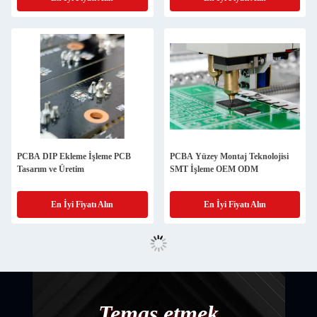
Panosu
PCBA DIP Ekleme İşleme PCB
PCBA Yüzey Montaj Teknolojisi
Tasarım ve Üretim
SMT İşleme OEM ODM
En İyi Fiyatı Alın
En İyi Fiyatı Alın
Temas etmek