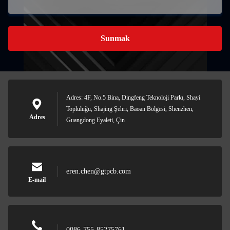
Sunmak
Adres: 4F, No.5 Bina, Dingfeng Teknoloji Parkı, Shayi
Topluluğu, Shajing Şehri, Baoan Bölgesi, Shenzhen,
Adres
Guangdong Eyaleti, Çin
eren.chen@gtpcb.com
E-mail
0086-755-85275761