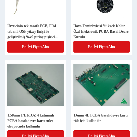
Üreticinin tek taraflı PCB, FR4
Hava Temizleyicisi Yüksek Kalite
tabanlı OSP yüzey finişi ile
Özel Elektronik PCBA Basılı Devre
geliştirilmiş 94v0 pirinç pişirici
Kurulu
devre kartı
En İyi Fiyatı Alın
En İyi Fiyatı Alın
1.58mm 1/1/1/1OZ 4 katmanlı
1.6mm 4L PCBA basılı devre kartı
PCBA basılı devre kartı rulet
röle için kullanılır
okuyucuda kullanılır
En İyi Fiyatı Alın
En İyi Fiyatı Alın