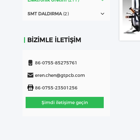
Elektronik Üretim
(211)
SMT DALDIRMA
(2)
BIZIMLE İLETIŞIM
86-0755-85275761
eren.chen@gtpcb.com
86-0755-23501256
Şimdi iletişime geçin