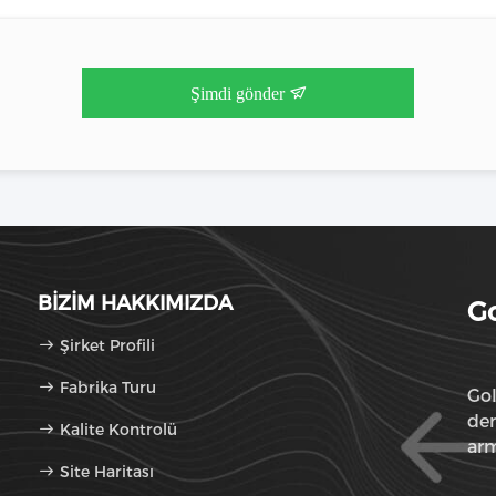
Şimdi gönder
BIZIM HAKKIMIZDA
Go
Şirket Profili
Fabrika Turu
Gol
den
Kalite Kontrolü
arm
Site Haritası
sun