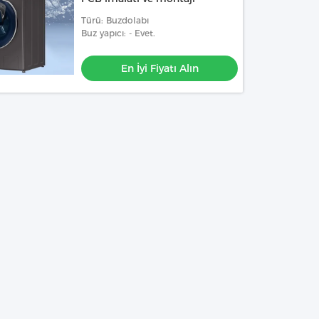
Türü: Buzdolabı
Buz yapıcı: - Evet.
En İyi Fiyatı Alın