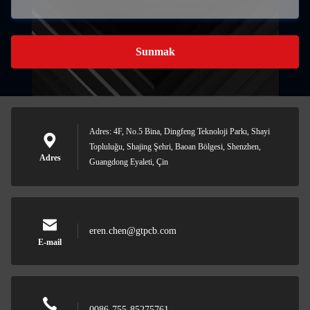
Sunmak
Adres: 4F, No.5 Bina, Dingfeng Teknoloji Parkı, Shayi
Topluluğu, Shajing Şehri, Baoan Bölgesi, Shenzhen,
Adres
Guangdong Eyaleti, Çin
eren.chen@gtpcb.com
E-mail
0086-755-85275761