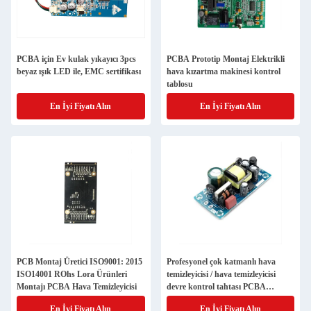
PCBA için Ev kulak yıkayıcı 3pcs
PCBA Prototip Montaj Elektrikli
beyaz ışık LED ile, EMC sertifikası
hava kızartma makinesi kontrol
tablosu
En İyi Fiyatı Alın
En İyi Fiyatı Alın
PCB Montaj Üretici ISO9001: 2015
Profesyonel çok katmanlı hava
ISO14001 ROhs Lora Ürünleri
temizleyicisi / hava temizleyicisi
Montajı PCBA Hava Temizleyicisi
devre kontrol tahtası PCBA
Tasarım ve Üretim
En İyi Fiyatı Alın
En İyi Fiyatı Alın