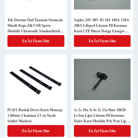
Tek Durum Özel Tasarım Oyuncak
Seplos 24V 48V 8S 16S 100A 150A
Müzik Kapı Zili USB Sprey
200A Lifepo4 Lityum Pil Koruma
Modülü Ultrasonik Nemlendiriciler
Kartı LFP Hücre Denge Entegre
PCBA Montaj Üreticisi
devreler BMS
En İyi Fiyatı Alın
En İyi Fiyatı Alın
PCBA Baskılı Devre Kartı Montajı
1s 2s 10a 3s 4s 5s 25a Bms 18650
1.60mm 2 katman 1/1 oz Siyah
Li-Ion Lipo Lityum Pil Koruma
Solder Maskesi
Daire Kartı Modülü Pcb Pcm Lipo
Bms Şarj cihazı
En İyi Fiyatı Alın
En İyi Fiyatı Alın