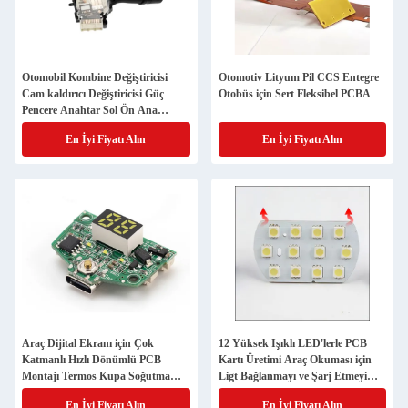
Otomobil Kombine Değiştiricisi
Otomotiv Lityum Pil CCS Entegre
Cam kaldırıcı Değiştiricisi Güç
Otobüs için Sert Fleksibel PCBA
Pencere Anahtar Sol Ön Ana
Sürücü Düğmesi Montajı
En İyi Fiyatı Alın
En İyi Fiyatı Alın
Araç Dijital Ekranı için Çok
12 Yüksek Işıklı LED'lerle PCB
Katmanlı Hızlı Dönümlü PCB
Kartı Üretimi Araç Okuması için
Montajı Termos Kupa Soğutma
Ligt Bağlanmayı ve Şarj Etmeyi
Kupa Araç Buzdolabı Kontrol
Destekler
En İyi Fiyatı Alın
En İyi Fiyatı Alın