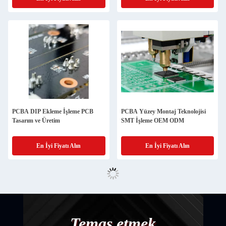
Panosu
PCBA DIP Ekleme İşleme PCB
PCBA Yüzey Montaj Teknolojisi
Tasarım ve Üretim
SMT İşleme OEM ODM
En İyi Fiyatı Alın
En İyi Fiyatı Alın
Temas etmek