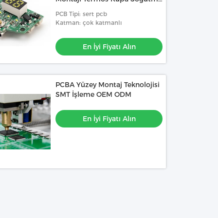
Kupa Araç Buzdolabı Kontrol
PCB Tipi: sert pcb
Panosu
Katman: çok katmanlı
En İyi Fiyatı Alın
PCBA Yüzey Montaj Teknolojisi
SMT İşleme OEM ODM
En İyi Fiyatı Alın