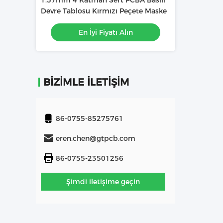
manlı PCBA
1.57mm 4 Katman Sert PCBA Basılı
1.6mm 4L PCBA 
okuyucuda
Devre Tablosu Kırmızı Peçete Maske
röle için kullanı
ın
En İyi Fiyatı Alın
En İy
BIZIMLE İLETIŞIM
86-0755-85275761
eren.chen@gtpcb.com
86-0755-23501256
Şimdi iletişime geçin