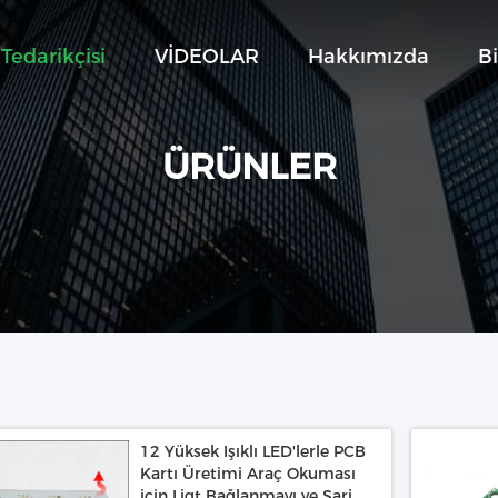
Tedarikçisi
VİDEOLAR
Hakkımızda
Bi
ÜRÜNLER
12 Yüksek Işıklı LED'lerle PCB
Kartı Üretimi Araç Okuması
için Ligt Bağlanmayı ve Şarj