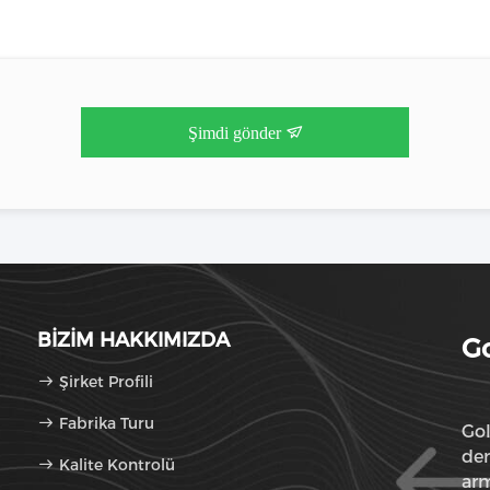
Şimdi gönder
BIZIM HAKKIMIZDA
Go
Şirket Profili
Fabrika Turu
Gol
den
Kalite Kontrolü
arm