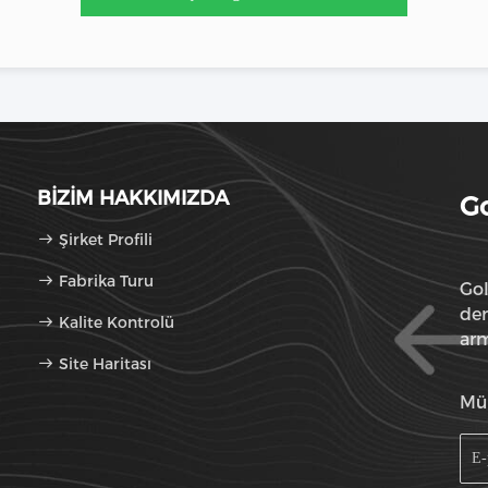
BIZIM HAKKIMIZDA
Go
Şirket Profili
Fabrika Turu
Gol
den
Kalite Kontrolü
arm
Site Haritası
sun
Mü