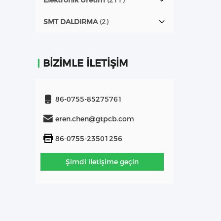
Elektronik Üretim
(211)
SMT DALDIRMA
(2)
BIZIMLE İLETIŞIM
86-0755-85275761
eren.chen@gtpcb.com
86-0755-23501256
Şimdi iletişime geçin