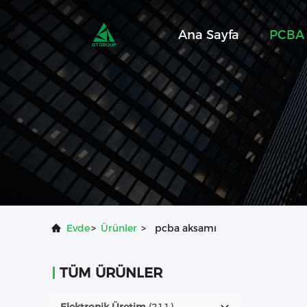
Ana Sayfa
PCBA 
Evde
>
Ürünler
>
pcba aksamı
TÜM ÜRÜNLER