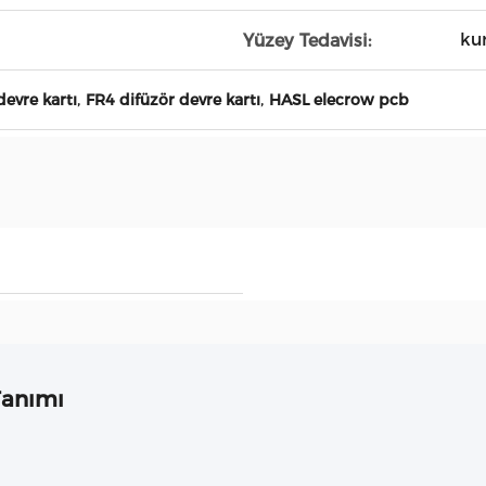
ku
Yüzey Tedavisi:
,
,
devre kartı
FR4 difüzör devre kartı
HASL elecrow pcb
Tanımı