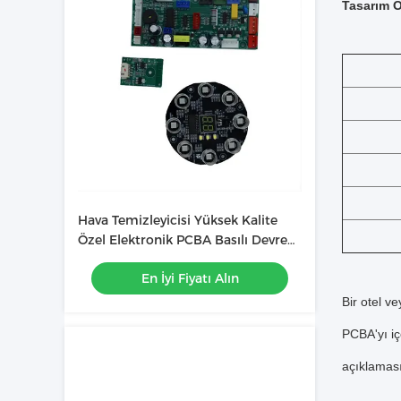
Tasarım O
Hava Temizleyicisi Yüksek Kalite
Özel Elektronik PCBA Basılı Devre
Kurulu
En İyi Fiyatı Alın
Bir otel v
PCBA'yı içe
açıklaması