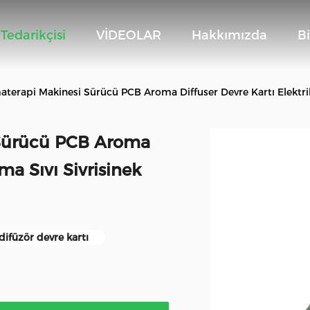
Tedarikçisi
VİDEOLAR
Hakkımızda
Bi
aterapi Makinesi Sürücü PCB Aroma Diffuser Devre Kartı Elektrik 
 Sürücü PCB Aroma
tma Sıvı Sivrisinek
difüzör devre kartı