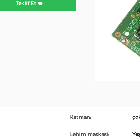
Teklif Et
ço
Katman:
Yeş
Lehim maskesi: