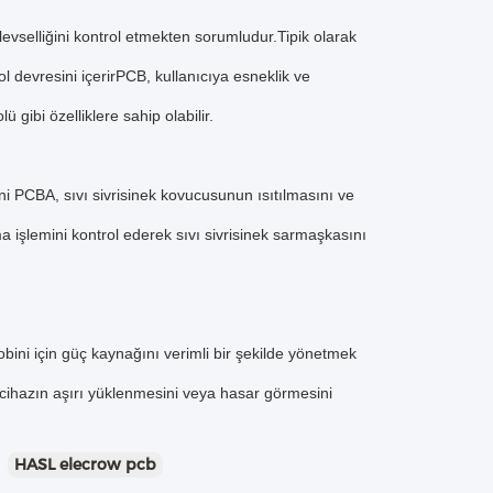
evselliğini kontrol etmekten sorumludur.Tipik olarak
l devresini içerirPCB, kullanıcıya esneklik ve
 gibi özelliklere sahip olabilir.
bini PCBA, sıvı sivrisinek kovucusunun ısıtılmasını ve
a işlemini kontrol ederek sıvı sivrisinek sarmaşkasını
obini için güç kaynağını verimli bir şekilde yönetmek
ve cihazın aşırı yüklenmesini veya hasar görmesini
HASL elecrow pcb