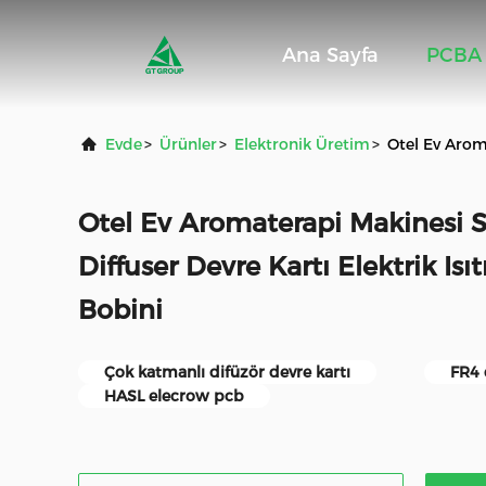
Ana Sayfa
PCBA 
Evde
>
Ürünler
>
Elektronik Üretim
>
Otel Ev Arom
Otel Ev Aromaterapi Makinesi
Diffuser Devre Kartı Elektrik Isı
Bobini
Çok katmanlı difüzör devre kartı
FR4 
HASL elecrow pcb