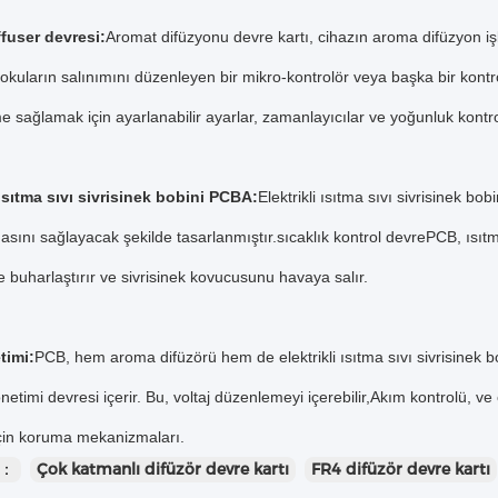
fuser devresi:
Aromat difüzyonu devre kartı, cihazın aroma difüzyon işl
okuların salınımını düzenleyen bir mikro-kontrolör veya başka bir kontro
e sağlamak için ayarlanabilir ayarlar, zamanlayıcılar ve yoğunluk kontrolü
 ısıtma sıvı sivrisinek bobini PCBA:
Elektrikli ısıtma sıvı sivrisinek bo
sını sağlayacak şekilde tasarlanmıştır.sıcaklık kontrol devrePCB, ısıtm
 ve buharlaştırır ve sivrisinek kovucusunu havaya salır.
timi:
PCB, hem aroma difüzörü hem de elektrikli ısıtma sıvı sivrisinek b
önetimi devresi içerir. Bu, voltaj düzenlemeyi içerebilir,Akım kontrolü, 
çin koruma mekanizmaları.
r：
Çok katmanlı difüzör devre kartı
FR4 difüzör devre kartı