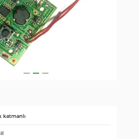
k katmanlı
il