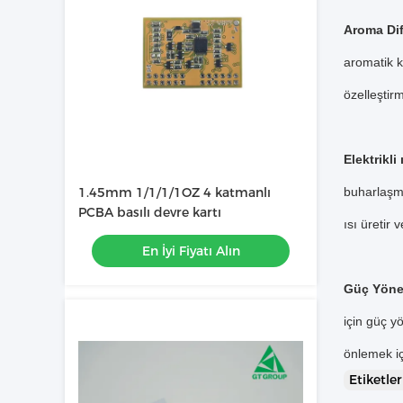
Aroma Dif
aromatik k
özelleştirm
Elektrikli
1.45mm 1/1/1/1OZ 4 katmanlı
buharlaşma
PCBA basılı devre kartı
ısı üretir
En İyi Fiyatı Alın
Güç Yöne
için güç y
önlemek i
Etiketle