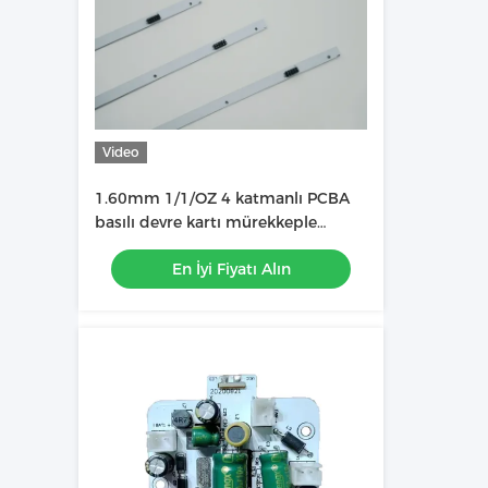
Video
1.60mm 1/1/OZ 4 katmanlı PCBA
basılı devre kartı mürekkeple
doludur LED ışık çubuğunda
En İyi Fiyatı Alın
kullanılır