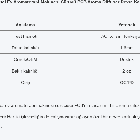
tel Ev Aromaterapi Makinesi Sürücü PCB Aroma Diffuser Devre Kartı
Açıklama
Yetenek
Test hizmeti
AOI X-ışını fonksiyo
Tahta kalınlığı
1.6mm
Örnek/OEM
Destek
Bakır kalınlığı
2 oz
Giriş
QC/PD
eya ev aromaterapi makinesi sürücüsü PCB'nin tasarımı, bir aroma difüzör 
rir.Her iki işlevselliğin de çalışmasını sağlayan özel bir devre kartı oluş
: