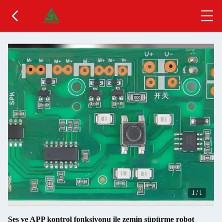
1
/
1
Ses ve APP kontrol fonksiyonu ile zemin süpürme robot