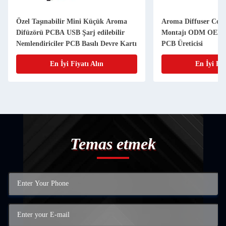
Özel Taşınabilir Mini Küçük Aroma
Aroma Diffuser Con
Difüzörü PCBA USB Şarj edilebilir
Montajı ODM OEM S
Nemlendiriciler PCB Basılı Devre Kartı
PCB Üreticisi
En İyi Fiyatı Alın
En İyi Fiy
Temas etmek