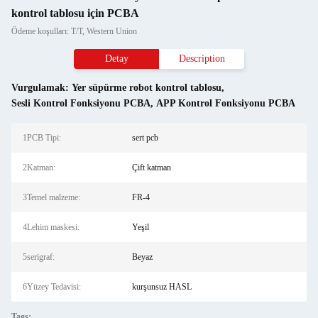
kontrol tablosu için PCBA
Ödeme koşulları: T/T, Western Union
Detay
Description
Vurgulamak:
Yer süpürme robot kontrol tablosu
,
Sesli Kontrol Fonksiyonu PCBA
,
APP Kontrol Fonksiyonu PCBA
1PCB Tipi:
sert pcb
2Katman:
Çift katman
3Temel malzeme:
FR-4
4Lehim maskesi:
Yeşil
5serigraf:
Beyaz
6Yüzey Tedavisi:
kurşunsuz HASL
Tags: