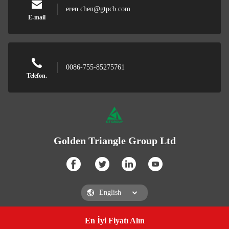
eren.chen@gtpcb.com
E-mail
0086-755-85275761
Telefon.
Golden Triangle Group Ltd
En İyi Fiyatı Alın
Get a Quote
Golden Triangle Group Ltd