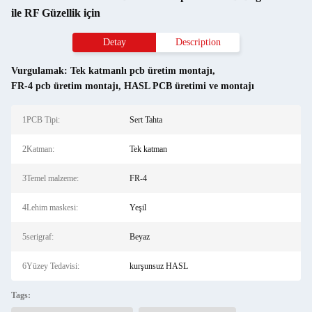
ile RF Güzellik için
Detay
Description
Vurgulamak:
Tek katmanlı pcb üretim montajı
,
FR-4 pcb üretim montajı
,
HASL PCB üretimi ve montajı
1PCB Tipi:
Sert Tahta
2Katman:
Tek katman
3Temel malzeme:
FR-4
4Lehim maskesi:
Yeşil
5serigraf:
Beyaz
6Yüzey Tedavisi:
kurşunsuz HASL
Tags: