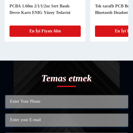
PCBA 1.60m 2/1/1/2oz Sert Basılı
Tek taraflı PCB Boa
Devre Kartı ENIG Yüzey Tedavisi
Bluetooth Headset Ko
En İyi Fiyatı Alın
En İyi Fiy
Temas etmek