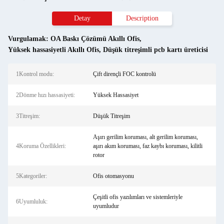
Detay
Description
Vurgulamak:
OA Baskı Çözümü Akıllı Ofis
,
Yüksek hassasiyetli Akıllı Ofis
,
Düşük titreşimli pcb kartı üreticisi
1Kontrol modu:
Çift dirençli FOC kontrolü
2Dönme hızı hassasiyeti:
Yüksek Hassasiyet
3Titreşim:
Düşük Titreşim
Aşırı gerilim koruması, alt gerilim koruması,
4Koruma Özellikleri:
aşırı akım koruması, faz kaybı koruması, kilitli
rotor
5Kategoriler:
Ofis otomasyonu
Çeşitli ofis yazılımları ve sistemleriyle
6Uyumluluk:
uyumludur