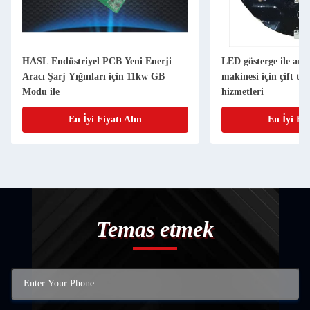
HASL Endüstriyel PCB Yeni Enerji
LED gösterge ile ara
Aracı Şarj Yığınları için 11kw GB
makinesi için çift ta
Modu ile
hizmetleri
En İyi Fiyatı Alın
En İyi Fiy
Temas etmek