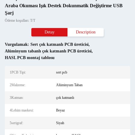
Araba Okuması Işık Destek Dokunmatik Değiştirme USB
Şarj
Ödeme koşulları: T/T
Detay
Description
Vurgulamak:
Sert çok katmanlı PCB üreticisi
,
Alüminyum tabanlı çok katmanlı PCB üreticisi
,
HASL PCB montaj tablosu
1PCB Tipi:
sert pcb
2Malzeme:
Alüminyum Taban
3Katman:
çok katmanlı
4Lehim maskesi:
Beyaz
5serigraf:
Siyah